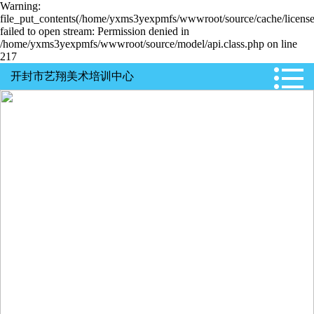
Warning:
file_put_contents(/home/yxms3yexpmfs/wwwroot/source/cache/license
failed to open stream: Permission denied in
/home/yxms3yexpmfs/wwwroot/source/model/api.class.php on line
217
开封市艺翔美术培训中心