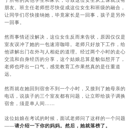
了所有的其他学生和家长，导致这位女生从上课就没有
朋友。班主任老师想尽快促成这位女生和班级的融合，
让同学们尽快接纳她，毕竟家长是一回事，孩子是另外
一回事。
然而事情还没解决，这位女生反而来告状，原因仅仅是
室友误冲了她的一包速溶咖啡。老师只好放下工作，给
他讲解出门在外与人相处的道理。经过两个小时的走心
交流和自身经历的分享，这个姑娘总算是貌似想开了，
老师也呼出一口气，感觉教育工作果然真的是任重道
远。
然而就在她回到宿舍不到一个小时，又接到了她母亲的
电话，说孩子的三个室友都有问题，让立即给孩子调换
宿舍，须是单人间
……
这位姑娘在考试的时候，面试老师问了这样的一个问题
——
请介绍一下你的妈妈。然后，她就落榜了。