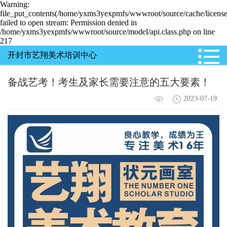
Warning:
file_put_contents(/home/yxms3yexpmfs/wwwroot/source/cache/license
failed to open stream: Permission denied in
/home/yxms3yexpmfs/wwwroot/source/model/api.class.php on line
217
开封市艺翔美术培训中心
备战艺考！考生及家长需要注意的五大要素！
2023-07-19